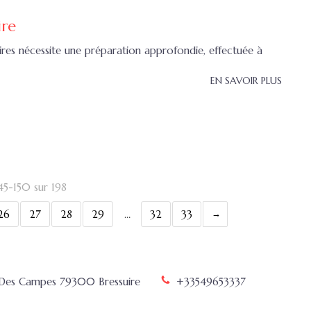
ire
ires nécessite une préparation approfondie, effectuée à
EN SAVOIR PLUS
145-150 sur 198
26
27
28
29
…
32
33
 Des Campes
79300
Bressuire
+33549653337