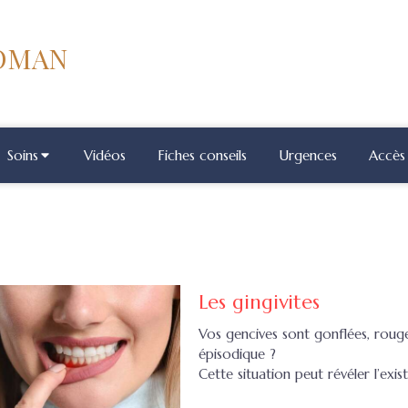
COMAN
Soins
Vidéos
Fiches conseils
Urgences
Accès 
Les gingivites
Vos gencives sont gonflées, roug
épisodique ?
Cette situation peut révéler l’exis