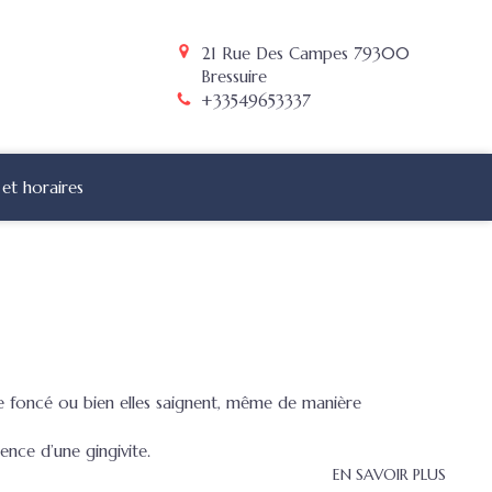
21 Rue Des Campes
79300
Bressuire
+33549653337
et horaires
e foncé ou bien elles saignent, même de manière
tence d’une gingivite.
EN SAVOIR PLUS