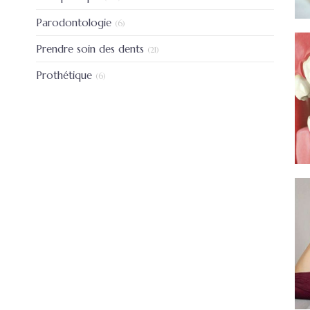
Articles Count
Parodontologie
(6)
Articles Count
Prendre soin des dents
(21)
Articles Count
Prothétique
(6)