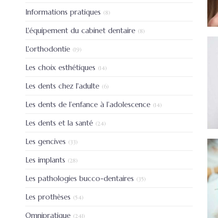
Articles Count
Informations pratiques
(8)
Articles Count
L'équipement du cabinet dentaire
(8)
Articles Count
L'orthodontie
(19)
Articles Count
Les choix esthétiques
(14)
Articles Count
Les dents chez l'adulte
(6)
Articles Count
Les dents de l’enfance à l’adolescence
(14)
Articles Count
Les dents et la santé
(24)
Articles Count
Les gencives
(33)
Articles Count
Les implants
(28)
Articles Count
Les pathologies bucco-dentaires
(35)
Articles Count
Les prothèses
(54)
Articles Count
Omnipratique
(241)