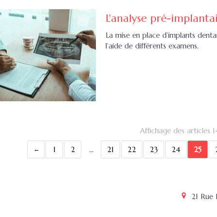
L'analyse pré-implanta
La mise en place d’implants denta
l’aide de différents examens.
Affichage des articles 
1
2
…
21
22
23
24
25
21 Rue