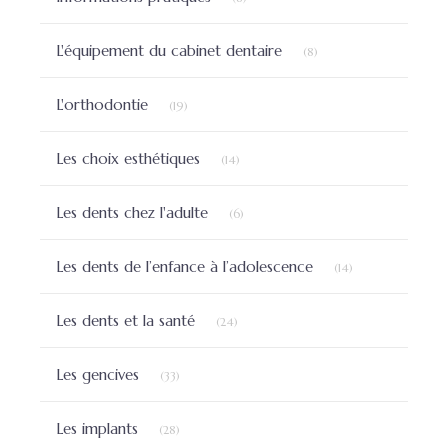
Articles Count
L'équipement du cabinet dentaire
(8)
Articles Count
L'orthodontie
(19)
Articles Count
Les choix esthétiques
(14)
Articles Count
Les dents chez l'adulte
(6)
Articles Count
Les dents de l’enfance à l’adolescence
(14)
Articles Count
Les dents et la santé
(24)
Articles Count
Les gencives
(33)
Articles Count
Les implants
(28)