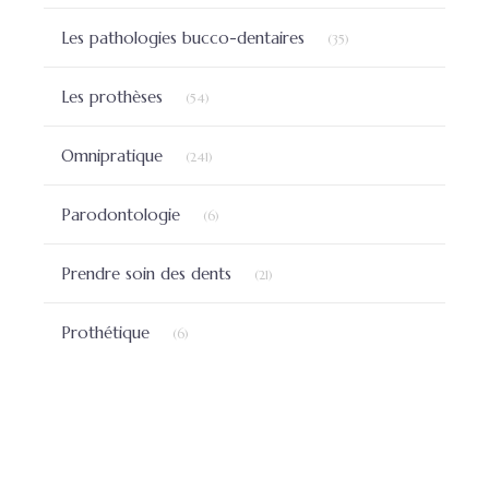
Articles Count
Les pathologies bucco-dentaires
(35)
Articles Count
Les prothèses
(54)
Articles Count
Omnipratique
(241)
Articles Count
Parodontologie
(6)
Articles Count
Prendre soin des dents
(21)
Articles Count
Prothétique
(6)