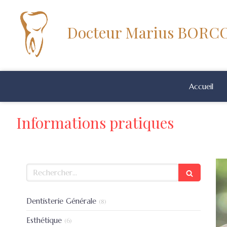
Docteur Marius BOR
Accueil
Informations pratiques
Rechercher
Articles Count
Dentisterie Générale
(8)
Articles Count
Esthétique
(6)