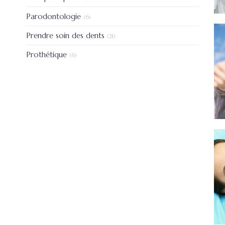
Articles Count
Parodontologie
(6)
Articles Count
Prendre soin des dents
(21)
Articles Count
Prothétique
(6)