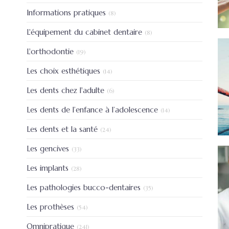
Articles Count
Informations pratiques
(8)
Articles Count
L'équipement du cabinet dentaire
(8)
Articles Count
L'orthodontie
(19)
Articles Count
Les choix esthétiques
(14)
Articles Count
Les dents chez l'adulte
(6)
Articles Count
Les dents de l’enfance à l’adolescence
(14)
Articles Count
Les dents et la santé
(24)
Articles Count
Les gencives
(33)
Articles Count
Les implants
(28)
Articles Count
Les pathologies bucco-dentaires
(35)
Articles Count
Les prothèses
(54)
Articles Count
Omnipratique
(241)