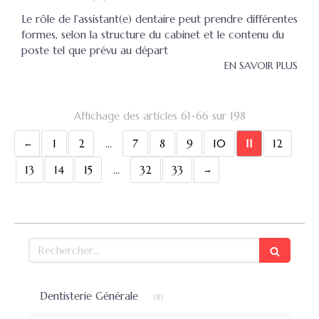
Le rôle de l’assistant(e) dentaire peut prendre différentes
formes, selon la structure du cabinet et le contenu du
poste tel que prévu au départ
EN SAVOIR PLUS
Affichage des articles 61-66 sur 198
1
2
…
7
8
9
10
11
12
13
14
15
…
32
33
Rechercher
Articles Count
Dentisterie Générale
(8)