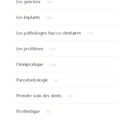
Les gencives
(33)
Articles Count
Les implants
(28)
Articles Count
Les pathologies bucco-dentaires
(35)
Articles Count
Les prothèses
(54)
Articles Count
Omnipratique
(241)
Articles Count
Parodontologie
(6)
Articles Count
Prendre soin des dents
(21)
Articles Count
Prothétique
(6)