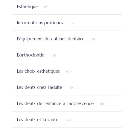
Articles Count
Esthétique
(6)
Articles Count
Informations pratiques
(8)
Articles Count
L'équipement du cabinet dentaire
(8)
Articles Count
L'orthodontie
(19)
Articles Count
Les choix esthétiques
(14)
Articles Count
Les dents chez l'adulte
(6)
Articles Count
Les dents de l’enfance à l’adolescence
(14)
Articles Count
Les dents et la santé
(24)
Articles Count