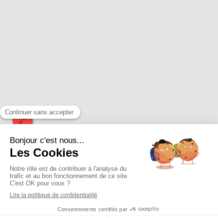
21 Rue Des Campes
79300
Bressuire
+33549653337
mbcdent@yahoo.fr
Rechercher