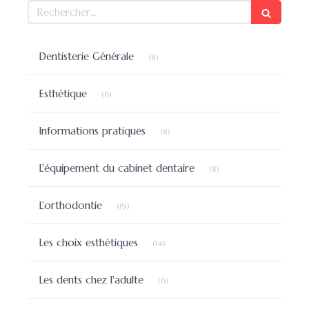
Rechercher
Articles Count
Dentisterie Générale
(8)
Articles Count
Esthétique
(6)
Articles Count
Informations pratiques
(8)
Articles Count
L'équipement du cabinet dentaire
(8)
Articles Count
L'orthodontie
(19)
Articles Count
Les choix esthétiques
(14)
Articles Count
Les dents chez l'adulte
(6)