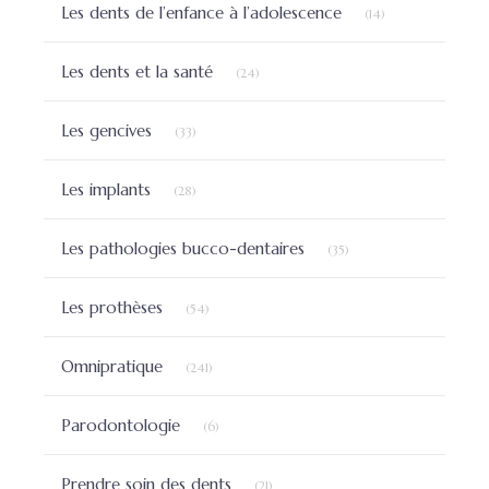
Articles Count
Les dents de l’enfance à l’adolescence
(14)
Articles Count
Les dents et la santé
(24)
Articles Count
Les gencives
(33)
Articles Count
Les implants
(28)
Articles Count
Les pathologies bucco-dentaires
(35)
Articles Count
Les prothèses
(54)
Articles Count
Omnipratique
(241)
Articles Count
Parodontologie
(6)
Articles Count
Prendre soin des dents
(21)