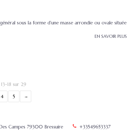
 général sous la forme d’une masse arrondie ou ovale située
EN SAVOIR PLUS
 13-18 sur 29
4
5
 Des Campes
79300
Bressuire
+33549653337