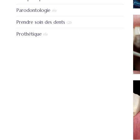
Articles Count
Parodontologie
(6)
Articles Count
Prendre soin des dents
(21)
Articles Count
Prothétique
(6)