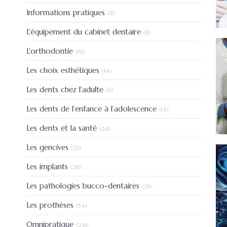
Articles Count
Informations pratiques
(8)
Articles Count
L'équipement du cabinet dentaire
(8)
Articles Count
L'orthodontie
(19)
Articles Count
Les choix esthétiques
(14)
Articles Count
Les dents chez l'adulte
(6)
Articles Count
Les dents de l’enfance à l’adolescence
(14)
Articles Count
Les dents et la santé
(24)
Articles Count
Les gencives
(33)
Articles Count
Les implants
(28)
Articles Count
Les pathologies bucco-dentaires
(35)
Articles Count
Les prothèses
(54)
Articles Count
Omnipratique
(241)