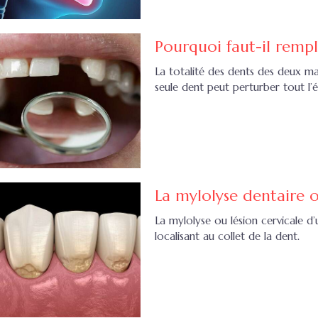
Pourquoi faut-il remp
La totalité des dents des deux max
seule dent peut perturber tout l’é
La mylolyse dentaire o
La mylolyse ou lésion cervicale d
localisant au collet de la dent.