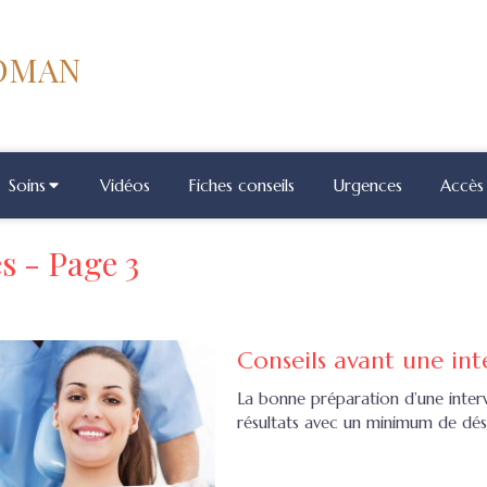
COMAN
Soins
Vidéos
Fiches conseils
Urgences
Accès 
s - Page 3
Conseils avant une int
La bonne préparation d’une interv
résultats avec un minimum de dé