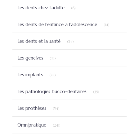
Articles Count
Les dents chez l'adulte
(6)
Articles Count
Les dents de l’enfance à l’adolescence
(14)
Articles Count
Les dents et la santé
(24)
Articles Count
Les gencives
(33)
Articles Count
Les implants
(28)
Articles Count
Les pathologies bucco-dentaires
(35)
Articles Count
Les prothèses
(54)
Articles Count
Omnipratique
(241)
Articles Count