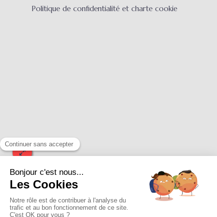
Politique de confidentialité et charte cookie
21 Rue Des Campes
79300
Bressuire
+33549653337
mbcdent@yahoo.fr