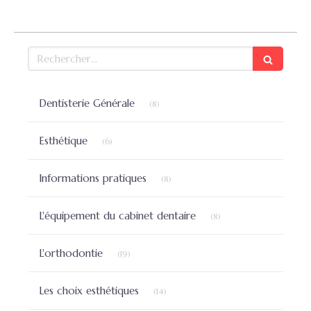
Rechercher
Articles Count
Dentisterie Générale
(8)
Articles Count
Esthétique
(6)
Articles Count
Informations pratiques
(8)
Articles Count
L'équipement du cabinet dentaire
(8)
Articles Count
L'orthodontie
(19)
Articles Count
Les choix esthétiques
(14)