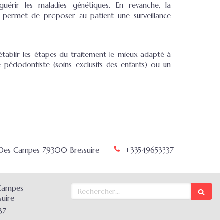
érir les maladies génétiques. En revanche, la
 permet de proposer au patient une surveillance
établir les étapes du traitement le mieux adapté à
te pédodontiste (soins exclusifs des enfants) ou un
 Des Campes
79300
Bressuire
+33549653337
Rechercher
Campes
suire
37