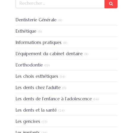
Rechercher
Articles Count
Dentisterie Générale
(8)
Articles Count
Esthétique
(6)
Articles Count
Informations pratiques
(8)
Articles Count
L'équipement du cabinet dentaire
(8)
Articles Count
L'orthodontie
(19)
Articles Count
Les choix esthétiques
(14)
Articles Count
Les dents chez l'adulte
(6)
Articles Count
Les dents de l’enfance à l’adolescence
(14)
Articles Count
Les dents et la santé
(24)
Articles Count
Les gencives
(33)
Articles Count
Les implants
(28)