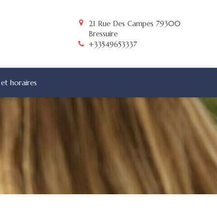
21 Rue Des Campes
79300
Bressuire
+33549653337
et horaires