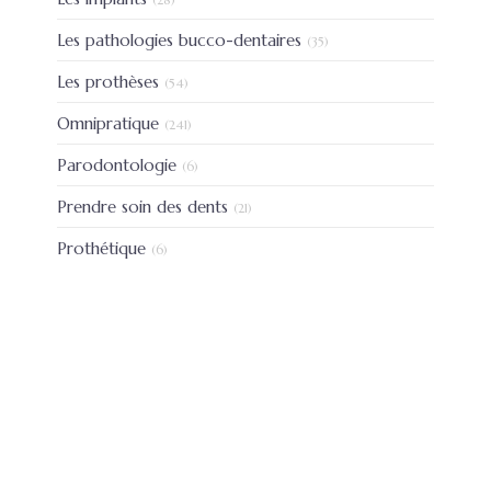
Articles Count
Les pathologies bucco-dentaires
(35)
Articles Count
Les prothèses
(54)
Articles Count
Omnipratique
(241)
Articles Count
Parodontologie
(6)
Articles Count
Prendre soin des dents
(21)
Articles Count
Prothétique
(6)