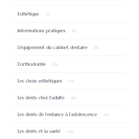
Articles Count
Esthétique
(6)
Articles Count
Informations pratiques
(8)
Articles Count
L'équipement du cabinet dentaire
(8)
Articles Count
L'orthodontie
(19)
Articles Count
Les choix esthétiques
(14)
Articles Count
Les dents chez l'adulte
(6)
Articles Count
Les dents de l’enfance à l’adolescence
(14)
Articles Count
Les dents et la santé
(24)