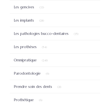
Articles Count
Les gencives
(33)
Articles Count
Les implants
(28)
Articles Count
Les pathologies bucco-dentaires
(35)
Articles Count
Les prothèses
(54)
Articles Count
Omnipratique
(241)
Articles Count
Parodontologie
(6)
Articles Count
Prendre soin des dents
(21)
Articles Count
Prothétique
(6)